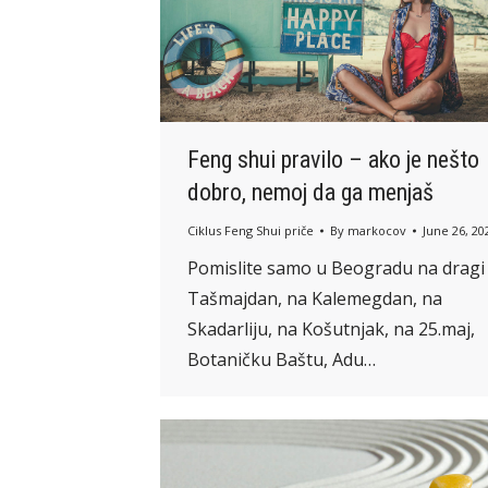
Feng shui pravilo – ako je nešto
dobro, nemoj da ga menjaš
Ciklus Feng Shui priče
By
markocov
June 26, 20
Pomislite samo u Beogradu na dragi
Tašmajdan, na Kalemegdan, na
Skadarliju, na Košutnjak, na 25.maj,
Botaničku Baštu, Adu…