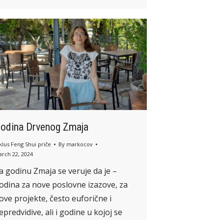
odina Drvenog Zmaja
klus Feng Shui priče
By
markocov
rch 22, 2024
a godinu Zmaja se veruje da je –
odina za nove poslovne izazove, za
ove projekte, često euforične i
epredvidive, ali i godine u kojoj se