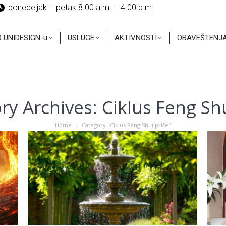
ponedeljak – petak 8.00 a.m. – 4.00 p.m.
O UNIDESIGN-u
USLUGE
AKTIVNOSTI
OBAVEŠTENJ
O UNIDESIGN-u
USLUGE
AKTIVNOSTI
OBAVEŠTENJ
ry Archives:
Ciklus Feng Shu
You are here:
Home
Category "Ciklus Feng Shui priče"