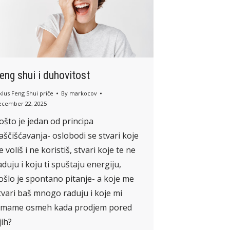
eng shui i duhovitost
klus Feng Shui priče
By
markocov
ecember 22, 2025
ošto je jedan od principa
aščišćavanja- oslobodi se stvari koje
e voliš i ne koristiš, stvari koje te ne
aduju i koju ti spuštaju energiju,
ošlo je spontano pitanje- a koje me
tvari baš mnogo raduju i koje mi
zmame osmeh kada prodjem pored
jih?