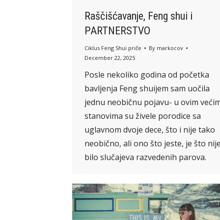
Raščišćavanje, Feng shui i
PARTNERSTVO
Ciklus Feng Shui priče
By
markocov
December 22, 2025
Posle nekoliko godina od početka
bavljenja Feng shuijem sam uočila
jednu neobičnu pojavu- u ovim veći
stanovima su živele porodice sa
uglavnom dvoje dece, što i nije tako
neobično, ali ono što jeste, je što nij
bilo slučajeva razvedenih parova.