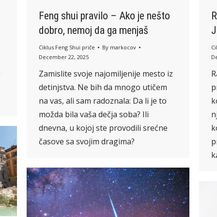
Feng shui pravilo – Ako je nešto
R
dobro, nemoj da ga menjaš
Ciklus Feng Shui priče
By
markocov
Ci
December 22, 2025
D
a
Zamislite svoje najomiljenije mesto iz
R
detinjstva. Ne bih da mnogo utičem
p
na vas, ali sam radoznala: Da li je to
k
možda bila vaša dečja soba? Ili
n
dnevna, u kojoj ste provodili srećne
k
časove sa svojim dragima?
p
k