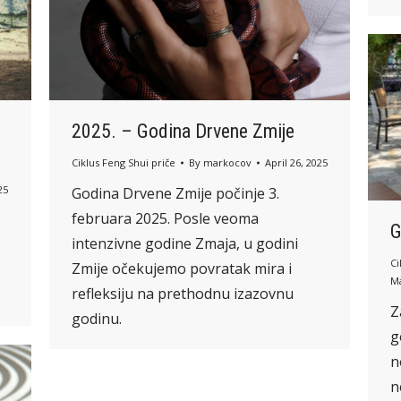
2025. – Godina Drvene Zmije
Ciklus Feng Shui priče
By
markocov
April 26, 2025
25
Godina Drvene Zmije počinje 3.
februara 2025. Posle veoma
G
intenzivne godine Zmaja, u godini
Ci
Zmije očekujemo povratak mira i
Ma
refleksiju na prethodnu izazovnu
Z
godinu.
g
n
n