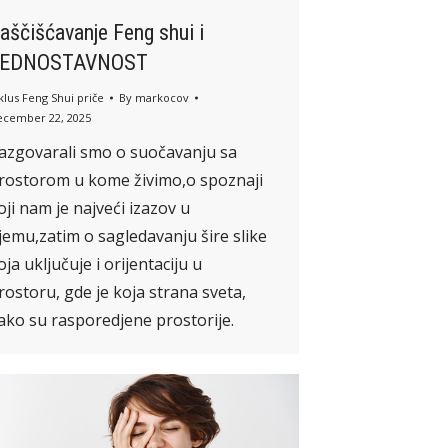
aščišćavanje Feng shui i
JEDNOSTAVNOST
klus Feng Shui priče
By
markocov
ecember 22, 2025
azgovarali smo o suočavanju sa
rostorom u kome živimo,o spoznaji
oji nam je najveći izazov u
jemu,zatim o sagledavanju šire slike
oja uključuje i orijentaciju u
rostoru, gde je koja strana sveta,
ako su rasporedjene prostorije.