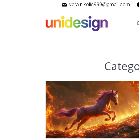
vera.nikolic999@gmail.com
Catego