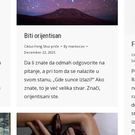
Biti orijentisan
F
Ciklus Feng Shui priče
By
markocov
December 22, 2025
Ci
D
m
Da li znate da odmah odgovorite na
pitanje, a pri tom da se nalazite u
P
svom stanu, „Gde sunce izlazi?“ Ako
R
e
znate, to je već velika stvar. Znači,
n
orijentisani ste.
r
d
s
i
n