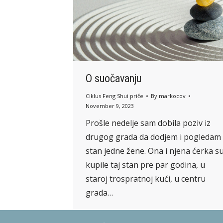
O suočavanju
Ciklus Feng Shui priče
By
markocov
November 9, 2023
Prošle nedelje sam dobila poziv iz
drugog grada da dodjem i pogledam
stan jedne žene. Ona i njena ćerka s
kupile taj stan pre par godina, u
staroj trospratnoj kući, u centru
grada…