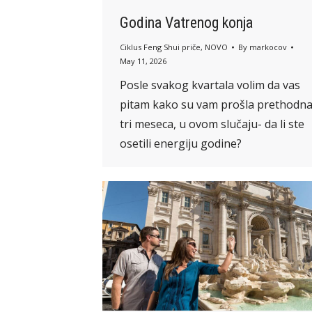
Godina Vatrenog konja
Ciklus Feng Shui priče
,
NOVO
By
markocov
May 11, 2026
Posle svakog kvartala volim da vas
pitam kako su vam prošla prethodn
tri meseca, u ovom slučaju- da li ste
osetili energiju godine?