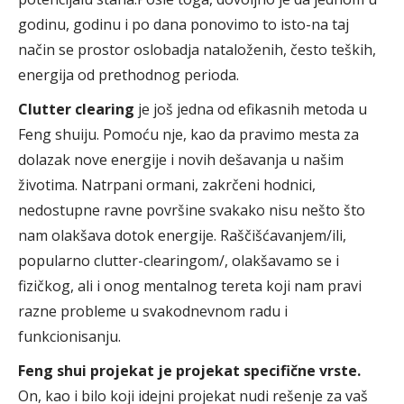
godinu, godinu i po dana ponovimo to isto-na taj
način se prostor oslobadja nataloženih, često teških,
energija od prethodnog perioda.
Clutter clearing
je još jedna od efikasnih metoda u
Feng shuiju. Pomoću nje, kao da pravimo mesta za
dolazak nove energije i novih dešavanja u našim
životima. Natrpani ormani, zakrčeni hodnici,
nedostupne ravne površine svakako nisu nešto što
nam olakšava dotok energije. Raščišćavanjem/ili,
popularno clutter-clearingom/, olakšavamo se i
fizičkog, ali i onog mentalnog tereta koji nam pravi
razne probleme u svakodnevnom radu i
funkcionisanju.
Feng shui projekat je projekat specifične vrste.
On, kao i bilo koji idejni projekat nudi rešenje za vaš