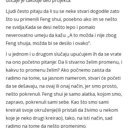
uticaje je takodje deo projekta.
Ljudi često pitaju da li su se neke stvari dogodile zato
što su primenili Feng shui, posebno ako im se nešto
ne svidja.Kada se desi nešto lepo i pomalo
neverovatno umeju da kažu: „A to možda i nije zbog
Feng shuija, možda bi se desilo i ovako“.
I u jednom i u drugom slučaju upućujem ih da se vrate
na ono početno pitanje: Da li stvarno želim promenu, i
kakvu to promenu želim? Ako počnemo zaista da
radimo na tome, sa jasnom namerom, stvari će početi
da se dešavaju, na ovaj ili onaj način, jer smo prosto,
nešto pokrenuli. Feng shui je samo alatka, kojom smo,
zapravo, pokrenuli sami sebe. Kao što smo sami
kreirali svoje okruženje(ili pristali da živimo u nekom
koje je neko drugi kreirao), tako, na isti način, sad
radimo na tome da nešto promenimo.