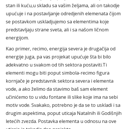
stan ili kuću,u skladu sa vašim željama, ali on takodje
upućuje i na postavljanje odredjenih elemenata čijom
se postavkom uskladjujemo sa elementima koje
predstavljaju strane sveta, ali i sa našom ličnom
energijom.
Kao primer, recimo, energija severa je drugačija od
energije juga, pa vas projekat upućuje šta bi bilo
adekvatno u svakom od tih sektora postaviti.Ti
elementi mogu biti poput simbola-recimo figura
kornjače je predstavnik sektora severa i elementa
vode, a ako želimo da stavimo baš sam element
učinićemo to u vidu fontane ili slike koje ima na sebi
motiv vode. Svakako, potrebno je da se to uskladi i sa
drugim aspektima, poput uticaja Natalnih ili Godišnjih
letećih zvezda. Postavka elementa u odnosu na ove