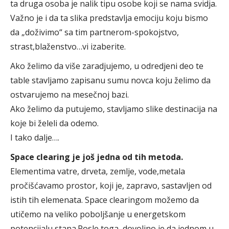
ta druga osoba je nalik tipu osobe koji se nama svidja.
Važno je i da ta slika predstavlja emociju koju bismo
da „doživimo“ sa tim partnerom-spokojstvo,
strast,blaženstvo…vi izaberite.
Ako želimo da više zaradjujemo, u odredjeni deo te
table stavljamo zapisanu sumu novca koju želimo da
ostvarujemo na mesečnoj bazi.
Ako želimo da putujemo, stavljamo slike destinacija na
koje bi želeli da odemo.
I tako dalje….
Space clearing je još jedna od tih metoda.
Elementima vatre, drveta, zemlje, vode,metala
pročišćavamo prostor, koji je, zapravo, sastavljen od
istih tih elemenata. Space clearingom možemo da
utičemo na veliko poboljšanje u energetskom
potencijalu stana.Posle toga, dovoljno je da jednom u