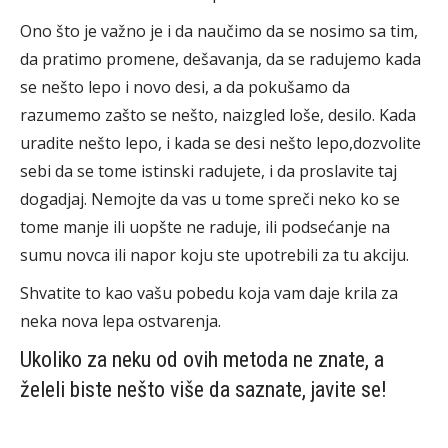
Ono što je važno je i da naučimo da se nosimo sa tim,
da pratimo promene, dešavanja, da se radujemo kada
se nešto lepo i novo desi, a da pokušamo da
razumemo zašto se nešto, naizgled loše, desilo. Kada
uradite nešto lepo, i kada se desi nešto lepo,dozvolite
sebi da se tome istinski radujete, i da proslavite taj
dogadjaj. Nemojte da vas u tome spreči neko ko se
tome manje ili uopšte ne raduje, ili podsećanje na
sumu novca ili napor koju ste upotrebili za tu akciju.
Shvatite to kao vašu pobedu koja vam daje krila za
neka nova lepa ostvarenja.
Ukoliko za neku od ovih metoda ne znate, a
želeli biste nešto više da saznate, javite se!