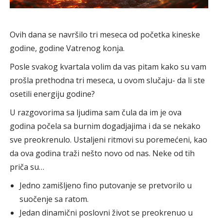
Ovih dana se navršilo tri meseca od početka kineske
godine, godine Vatrenog konja.
Posle svakog kvartala volim da vas pitam kako su vam
prošla prethodna tri meseca, u ovom slučaju- da li ste
osetili energiju godine?
U razgovorima sa ljudima sam čula da im je ova
godina počela sa burnim dogadjajima i da se nekako
sve preokrenulo. Ustaljeni ritmovi su poremećeni, kao
da ova godina traži nešto novo od nas. Neke od tih
priča su…
Jedno zamišljeno fino putovanje se pretvorilo u
suočenje sa ratom.
Jedan dinamični poslovni život se preokrenuo u