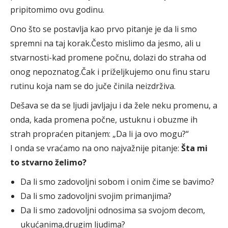
pripitomimo ovu godinu.
Ono što se postavlja kao prvo pitanje je da li smo
spremni na taj korak.Često mislimo da jesmo, ali u
stvarnosti-kad promene počnu, dolazi do straha od
onog nepoznatog.Čak i priželjkujemo onu finu staru
rutinu koja nam se do juče činila neizdrživa.
Dešava se da se ljudi javljaju i da žele neku promenu, a
onda, kada promena počne, ustuknu i obuzme ih
strah propraćen pitanjem: „Da li ja ovo mogu?“
I onda se vraćamo na ono najvažnije pitanje:
Šta mi
to stvarno želimo?
Da li smo zadovoljni sobom i onim čime se bavimo?
Da li smo zadovoljni svojim primanjima?
Da li smo zadovoljni odnosima sa svojom decom,
ukućanima,drugim ljudima?