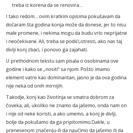
treba iz korena da se renovira…
I tako redom… ovim kratkim opisima pokušavam da
dočaram šta godina konja može da donese, jer to nisu
male promene, i nekima mogu da budu vrlo neprijatne
i neočekivane. Ali, treba se podići,otresti, ako nas taj
divlji konj zbaci, i ponovo ga zajahati.
U prethodnom tekstu sam pisala o osobinama ove
godine i kako se „nositi“ sa njom. Pošto imamo
element vatre kao dominantan, jasno je da ova godina
nije neka od onih mirnijih.
Takodje, konj kao životinja se smatra dobrom za
čoveka, ali, ukoliko ne znamo da jašemo, onda nam on
i nije od neke koristi, a ako umemo, a konj je divlji,
bolje da pokušamo da ga pripitomimo.Dakle, u
prenesenom značenju-ili da naučimo da jašemo ili da