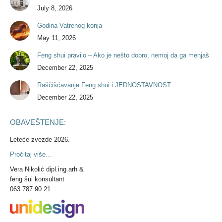
July 8, 2026
Godina Vatrenog konja
May 11, 2026
Feng shui pravilo – Ako je nešto dobro, nemoj da ga menjaš
December 22, 2025
Raščišćavanje Feng shui i JEDNOSTAVNOST
December 22, 2025
OBAVEŠTENJE:
Leteće zvezde 2026.
Pročitaj više…
Vera Nikolić dipl.ing.arh &
feng šui konsultant
063 787 90 21