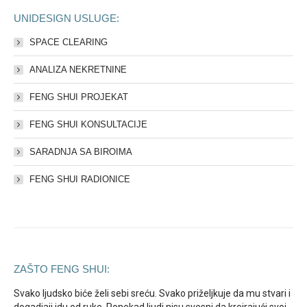
UNIDESIGN USLUGE:
SPACE CLEARING
ANALIZA NEKRETNINE
FENG SHUI PROJEKAT
FENG SHUI KONSULTACIJE
SARADNJA SA BIROIMA
FENG SHUI RADIONICE
ZAŠTO FENG SHUI:
Svako ljudsko biće želi sebi sreću. Svako priželjkuje da mu stvari i
dogadjaji idu od ruke. Ponekad ljudi nisu svesni da kreirajući svoj