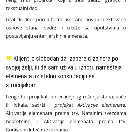
Feng shui projekta, koji u sebi sadrži grafički i
tekstualni deo.
Grafički deo, pored tačno iscrtane novoprojektovane
osnove stana, sadrži i crteže sa uputstvima o
postavljanju enterijerskih elemenata.
Klijent je slobodan da izabere dizajnera po
svojoj želji, ili da sam uživa u izboru nameštaja i
elemenata uz stalnu konsultaciju sa
stručnjakom.
Feng shui projekat, pored idejnog rešenja stana, kuće
ili lokala, sadrži i
projekat Aktivacije elemenata
,
Aktivacije elemenata prema tzv. Natalnim zvezdama
nekretnine, i Aktivacije elemenata prema tzv.
Godišnjim letećim zvezdama.