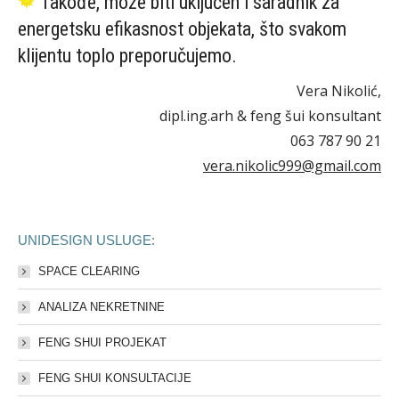
Takođe, može biti uključen i saradnik za
energetsku efikasnost objekata, što svakom
klijentu toplo preporučujemo.
Vera Nikolić,
dipl.ing.arh & feng šui konsultant
063 787 90 21
vera.nikolic999@gmail.com
UNIDESIGN USLUGE:
SPACE CLEARING
ANALIZA NEKRETNINE
FENG SHUI PROJEKAT
FENG SHUI KONSULTACIJE