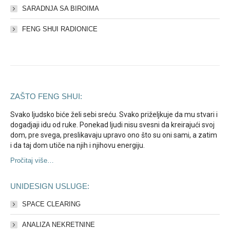
SARADNJA SA BIROIMA
FENG SHUI RADIONICE
ZAŠTO FENG SHUI:
Svako ljudsko biće želi sebi sreću. Svako priželjkuje da mu stvari i
dogadjaji idu od ruke. Ponekad ljudi nisu svesni da kreirajući svoj
dom, pre svega, preslikavaju upravo ono što su oni sami, a zatim
i da taj dom utiče na njih i njihovu energiju.
Pročitaj više…
UNIDESIGN USLUGE:
SPACE CLEARING
ANALIZA NEKRETNINE