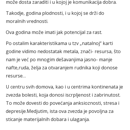
može dosta zaraditi i u kojoj je komunikacija dobra.
Takodje, godina plodnosti, i u kojoj se drži do
moralnih vrednosti.
Ova godina može imati jak potencijal za rast.
Po ostalim karakteristikama u tzv „natalnoj“ karti
godine vidimo nedostatak metala, znači- resursa, što
nam je već po mnogim dešavanjima jasno- manje
nafte,ruda, želja za otvaranjem rudnika koji donose
resurse…
U centru svih domova, kao i u centrima kontinenata je
zvezda bolesti, koja donosi iscrpljenost i zabrinutost.
To može dovesti do povećanja anksioznosti, stresa i
depresije.Medjutim, ista ova zvezda je povoljna za
sticanje materijalnih dobara i ulaganja.