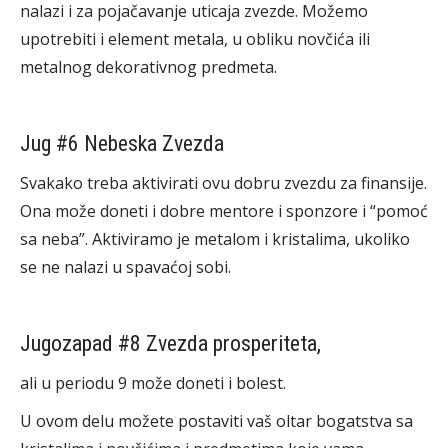
nalazi i za pojačavanje uticaja zvezde. Možemo
upotrebiti i element metala, u obliku novčića ili
metalnog dekorativnog predmeta.
Jug #6 Nebeska Zvezda
Svakako treba aktivirati ovu dobru zvezdu za finansije.
Ona može doneti i dobre mentore i sponzore i “pomoć
sa neba”. Aktiviramo je metalom i kristalima, ukoliko
se ne nalazi u spavaćoj sobi.
Jugozapad #8 Zvezda prosperiteta,
ali u periodu 9 može doneti i bolest.
U ovom delu možete postaviti vaš oltar bogatstva sa