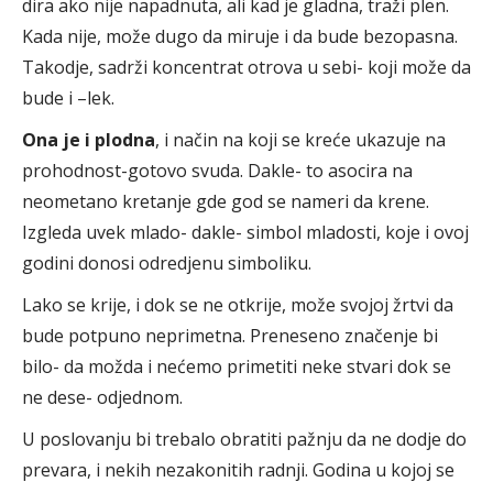
dira ako nije napadnuta, ali kad je gladna, traži plen.
Kada nije, može dugo da miruje i da bude bezopasna.
Takodje, sadrži koncentrat otrova u sebi- koji može da
bude i –lek.
Ona je i plodna
, i način na koji se kreće ukazuje na
prohodnost-gotovo svuda. Dakle- to asocira na
neometano kretanje gde god se nameri da krene.
Izgleda uvek mlado- dakle- simbol mladosti, koje i ovoj
godini donosi odredjenu simboliku.
Lako se krije, i dok se ne otkrije, može svojoj žrtvi da
bude potpuno neprimetna. Preneseno značenje bi
bilo- da možda i nećemo primetiti neke stvari dok se
ne dese- odjednom.
U poslovanju bi trebalo obratiti pažnju da ne dodje do
prevara, i nekih nezakonitih radnji. Godina u kojoj se