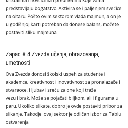
kristalima i novčićima i predmetima koje vama
predstavljaju bogatstvo. Aktivira se i paljenjem svećice
na oltaru. Pošto ovim sektorom vlada majmun, a on je
u godišnjoj karti potreban da donese balans, možete
postaviti sliku majmuna.
Zapad # 4 Zvezda učenja, obrazovanja,
umetnosti
Ova Zvezda donosi školski uspeh za studente i
akademce, kreativnost i inovativnost za pronalazače i
stvaraoce, i ljubav i sreću za one koji traže
vezu i brak. Može se pojačati biljkom, ali i figurama u
paru. Ukoliko slikate, dobro je ovde postaviti pribor za
slikanje. Takodje, ovaj sektor je odličan izbor za Tablu
ostvarenja.