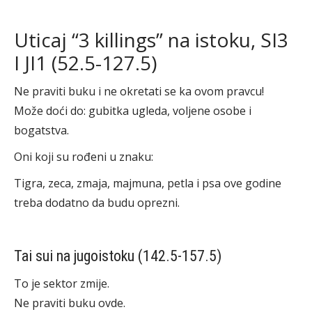
Uticaj “3 killings” na istoku, SI3
I JI1 (52.5-127.5)
Ne praviti buku i ne okretati se ka ovom pravcu!
Može doći do: gubitka ugleda, voljene osobe i
bogatstva.
Oni koji su rođeni u znaku:
Tigra, zeca, zmaja, majmuna, petla i psa ove godine
treba dodatno da budu oprezni.
Tai sui na jugoistoku (142.5-157.5)
To je sektor zmije.
Ne praviti buku ovde.