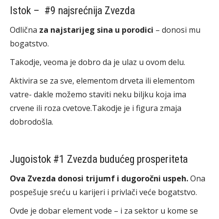
Istok – #9 najsrećnija Zvezda
Odlična
za najstarijeg sina u porodici
– donosi mu
bogatstvo.
Takodje, veoma je dobro da je ulaz u ovom delu.
Aktivira se za sve, elementom drveta ili elementom
vatre- dakle možemo staviti neku biljku koja ima
crvene ili roza cvetove.Takodje je i figura zmaja
dobrodošla.
Jugoistok #1 Zvezda budućeg prosperiteta
Ova Zvezda donosi trijumf i dugoročni uspeh.
Ona
pospešuje sreću u karijeri i privlači veće bogatstvo.
Ovde je dobar element vode – i za sektor u kome se