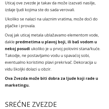
Uticaj ove zvezde je takav da može izazvati nasilje,
izdaje ljudi kojima ste do sada verovali.
Ukoliko se nalazi na ulaznim vratima, može doći do
pljačke i provala.
Ovaj jak uticaj metala ublažavamo elementom vode,
dakle
predmetima u plavoj boji, ili baš vodom u
nekoj posudi
ukoliko je u prvoj polovini stana/kuće.
Takodje, ne postavljamo vodu u spavaćoj sobi,
eventualno koristimo plavi prekrivač. Dekoracija u
vidu školjki dolazi u obzir.
Ova Zvezda može biti dobra za ljude koji rade u
marketingu.
SREĆNE ZVEZDE