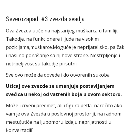
Severozapad #3 zvezda svadja
Ova Zvezda utiče na najstarijeg muškarca u familiji.
Takodje, na funkcionere i ljude na visokim
pozicijama,muškarce.Moguće je neprijateljsko, pa čak
i nasilno ponašanje sa njihove strane. Nestrpljenje i
netrpeljivost su takodje prisutni.
Sve ovo može da dovede i do otvorenih sukoba.
Uticaj ove zvezde se umanjuje postavljanjem
svećica u nekoj od vatrenih boja u ovom sektoru.
Može i crveni predmet, ali i figura petla, naročito ako
vam je ova Zvezda u poslovnoj prostoriji, na radnom
mestu(utiče na ljubomoru,izdaju,neprijatnosti u
konverzaciji).