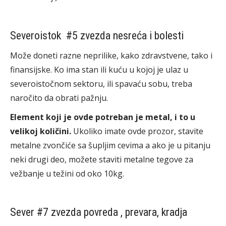
Severoistok #5 zvezda nesreća i bolesti
Može doneti razne neprilike, kako zdravstvene, tako i
finansijske. Ko ima stan ili kuću u kojoj je ulaz u
severoistočnom sektoru, ili spavaću sobu, treba
naročito da obrati pažnju.
Element koji je ovde potreban je metal, i to u
velikoj količini.
Ukoliko imate ovde prozor, stavite
metalne zvončiće sa šupljim cevima a ako je u pitanju
neki drugi deo, možete staviti metalne tegove za
vežbanje u težini od oko 10kg.
Sever #7 zvezda povreda , prevara, kradja