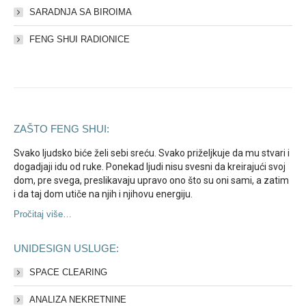
SARADNJA SA BIROIMA
FENG SHUI RADIONICE
ZAŠTO FENG SHUI:
Svako ljudsko biće želi sebi sreću. Svako priželjkuje da mu stvari i
dogadjaji idu od ruke. Ponekad ljudi nisu svesni da kreirajući svoj
dom, pre svega, preslikavaju upravo ono što su oni sami, a zatim
i da taj dom utiče na njih i njihovu energiju.
Pročitaj više…
UNIDESIGN USLUGE:
SPACE CLEARING
ANALIZA NEKRETNINE