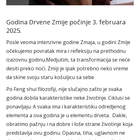
Godina Drvene Zmije počinje 3. februara
2025.
Posle veoma intenzivne godine Zmaja, u godini Zmije
očekujemo povratak mira i refleksiju na prethodnu
izazovnu godinu.Medjutim, ta transformacija se neće
desiti preko noći. Zmiji je ipak potrebno neko vreme
da skine svoju staru košuljicu sa sebe.
Po Feng shui filozofiji, nije slučajno zašto je svaka
godina dobila karakteristike neke životinje. Ciklusi se
ponavljaju. A svaka ima i karakteristiku odredjenog
elementa a ova godina je u elementu drveta. Dakle,
obratimo pažnju i na dobre i loše strane životinje koja
predstavlja ovu godinu. Opasna, tiha, uglavnom ne