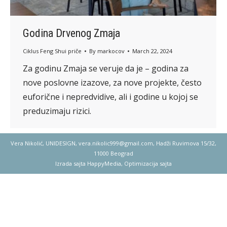
Godina Drvenog Zmaja
Ciklus Feng Shui priče
By
markocov
March 22, 2024
Za godinu Zmaja se veruje da je – godina za
nove poslovne izazove, za nove projekte, često
euforične i nepredvidive, ali i godine u kojoj se
preduzimaju rizici.
Vera Nikolić, UNIDESIGN,
vera.nikolic999@gmail.com
, Hadži Ruvimova 15/32,
11000 Beograd
Izrada sajta
HappyMedia
,
Optimizacija sajta