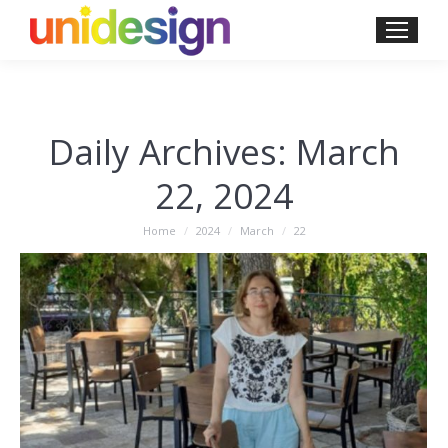
Daily Archives:
March
22, 2024
You are here:
Home
2024
March
22