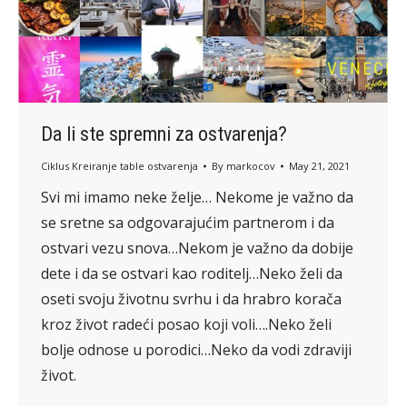
Da li ste spremni za ostvarenja?
Ciklus Kreiranje table ostvarenja
By
markocov
May 21, 2021
Svi mi imamo neke želje… Nekome je važno da
se sretne sa odgovarajućim partnerom i da
ostvari vezu snova…Nekom je važno da dobije
dete i da se ostvari kao roditelj…Neko želi da
oseti svoju životnu svrhu i da hrabro korača
kroz život radeći posao koji voli….Neko želi
bolje odnose u porodici…Neko da vodi zdraviji
život.