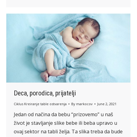
Deca, porodica, prijatelji
Ciklus Kreiranje table ostvarenja
By
markocov
June 2, 2021
Jedan od načina da bebu “prizovemo” u naš
život je stavljanje slike bebe ili beba upravo u
ovaj sektor na tabli želja. Ta slika treba da bude