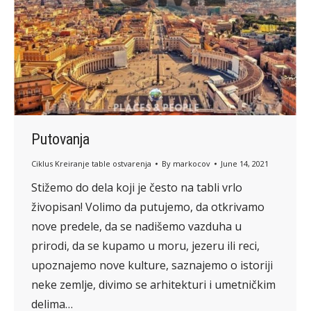
Putovanja
Ciklus Kreiranje table ostvarenja
By
markocov
June 14, 2021
Stižemo do dela koji je često na tabli vrlo
živopisan! Volimo da putujemo, da otkrivamo
nove predele, da se nadišemo vazduha u
prirodi, da se kupamo u moru, jezeru ili reci,
upoznajemo nove kulture, saznajemo o istoriji
neke zemlje, divimo se arhitekturi i umetničkim
delima…