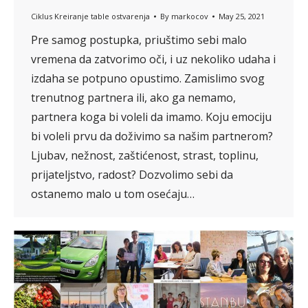
Ciklus Kreiranje table ostvarenja
By
markocov
May 25, 2021
Pre samog postupka, priuštimo sebi malo
vremena da zatvorimo oči, i uz nekoliko udaha i
izdaha se potpuno opustimo. Zamislimo svog
trenutnog partnera ili, ako ga nemamo,
partnera koga bi voleli da imamo. Koju emociju
bi voleli prvu da doživimo sa našim partnerom?
Ljubav, nežnost, zaštićenost, strast, toplinu,
prijateljstvo, radost? Dozvolimo sebi da
ostanemo malo u tom osećaju…