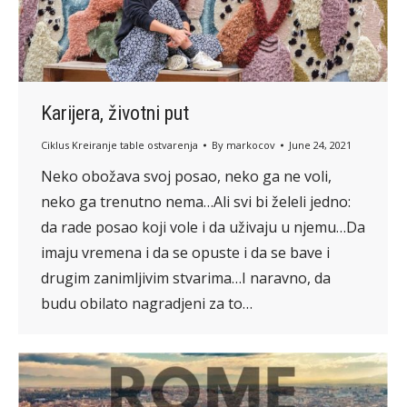
Karijera, životni put
Ciklus Kreiranje table ostvarenja
By
markocov
June 24, 2021
Neko obožava svoj posao, neko ga ne voli,
neko ga trenutno nema…Ali svi bi želeli jedno:
da rade posao koji vole i da uživaju u njemu…Da
imaju vremena i da se opuste i da se bave i
drugim zanimljivim stvarima…I naravno, da
budu obilato nagradjeni za to…