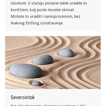
olovkom. U slučaju plutane table uradite to
končićem, koji posle mozete skinuti.
Možete to uraditi i samoprocenom, bez
ikakvog fizičkog označavanja.
Severoistok
Blog
,
Ciklus Strane sveta
By
markocov
February 2, 2021