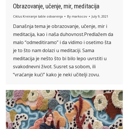
Obrazovanje, učenje, mir, meditacija
Ciklus Kreiranje table ostvarenja
By
markocov
July 9, 2021
Današnja tema je obrazovanje, učenje, mir i
meditacija, kao i naša duhovnost.Predlažem da
malo “odmeditiramo” i da vidimo i osetimo šta
je to što nam dolazi u meditaciji. Sama
meditacija je nešto što bi bilo lepo uvrstiti u
svakodnevni život. Susret sa sobom, ili
“vraćanje kući” kako je neki učitelji zovu.