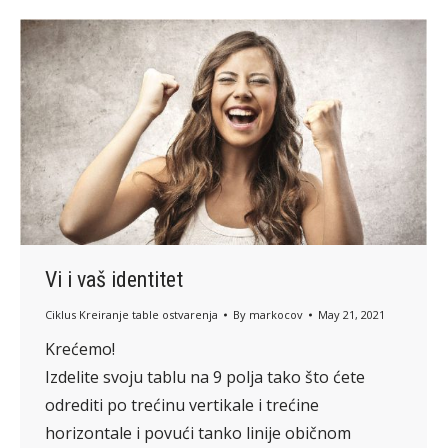
Vi i vaš identitet
Ciklus Kreiranje table ostvarenja
By
markocov
May 21, 2021
Krećemo!
Izdelite svoju tablu na 9 polja tako što ćete
odrediti po trećinu vertikale i trećine
horizontale i povući tanko linije običnom