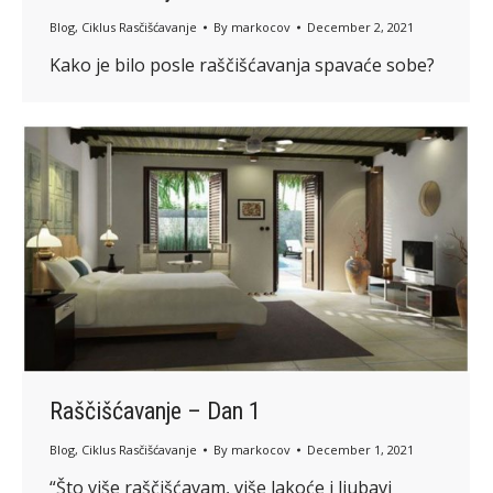
Blog
,
Ciklus Rasčišćavanje
By
markocov
December 2, 2021
Kako je bilo posle raščišćavanja spavaće sobe?
Raščišćavanje – Dan 1
Blog
,
Ciklus Rasčišćavanje
By
markocov
December 1, 2021
“Što više raščišćavam, više lakoće i ljubavi