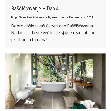
Raščišćavanje – Dan 4
Blog
,
Ciklus Rasčišćavanje
By
markocov
December 4, 2021
Dobro došle u vaš Četvrti dan Raščišćavanja!
Nadam se da ste već imale sjajne rezultate od
prethodna tri dana!