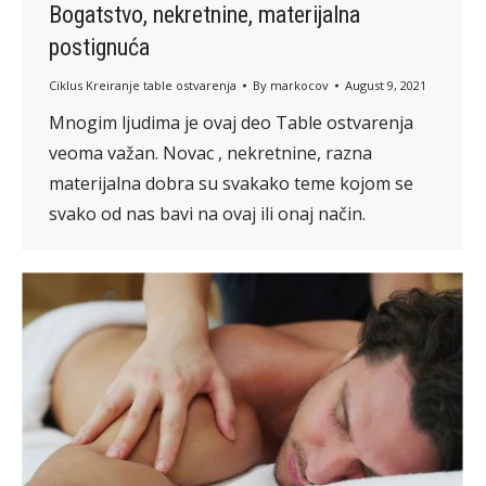
Bogatstvo, nekretnine, materijalna
postignuća
Ciklus Kreiranje table ostvarenja
By
markocov
August 9, 2021
Mnogim ljudima je ovaj deo Table ostvarenja
veoma važan. Novac , nekretnine, razna
materijalna dobra su svakako teme kojom se
svako od nas bavi na ovaj ili onaj način.