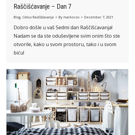
Raščišćavanje – Dan 7
Blog
,
Ciklus Rasčišćavanje
By
markocov
December 7, 2021
Dobro došle u vaš Sedmi dan Raščišćavanja!
Nadam se da ste oduševljene svim onim što ste
otvorile, kako u svom prostoru, tako i u svom
biću!