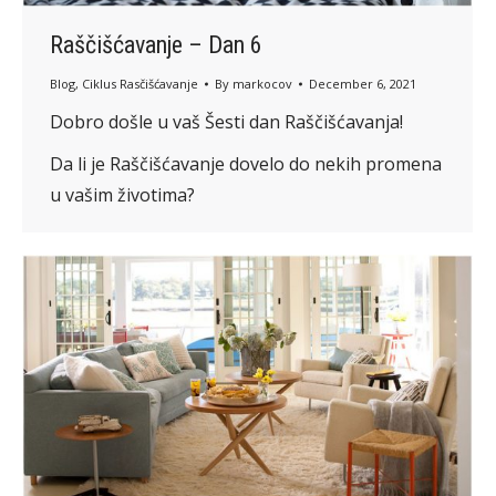
Raščišćavanje – Dan 6
Blog
,
Ciklus Rasčišćavanje
By
markocov
December 6, 2021
Dobro došle u vaš Šesti dan Raščišćavanja!
Da li je Raščišćavanje dovelo do nekih promena
u vašim životima?