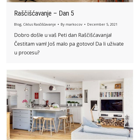
Raščišćavanje – Dan 5
Blog
,
Ciklus Rasčišćavanje
By
markocov
December 5, 2021
Dobro došle u vaš Peti dan Raščišćavanja!
Čestitam vam! Još malo pa gotovo! Da li uživate
u procesu?