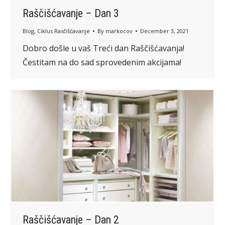
Raščišćavanje – Dan 3
Blog
,
Ciklus Rasčišćavanje
By
markocov
December 3, 2021
Dobro došle u vaš Treći dan Raščišćavanja!
Čestitam na do sad sprovedenim akcijama!
Raščišćavanje – Dan 2