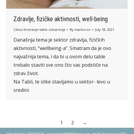
Zdravlje, fizičke aktivnosti, well-being
Ciklus Kreiranje table ostvarenja
By
markocov
July 18, 2021
Današnja tema je sektor zdravlja, fizičkih
aktivnosti, “wellbeing-a”. Smatram da je ovo
najvažnija tema, i da bi u ovom delu table
trebalo staviti sve ono što vas podstiče na
zdrav život.
Na Tabli, te slike stavljamo u sektor- levo u
sredini.
1
2
→
Vera Nikolić, UNIDESIGN,
vera.nikolic999@gmail.com
, Hadži Ruvimova 15/32,