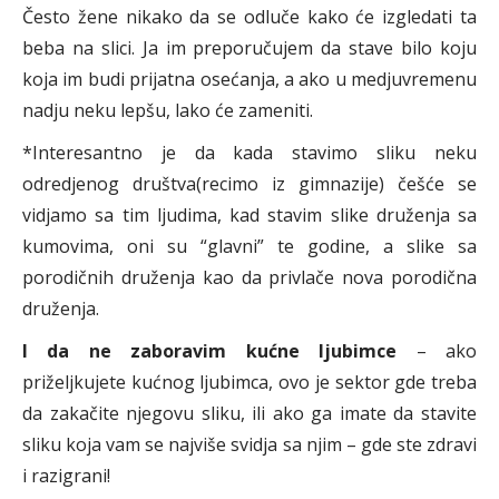
Često žene nikako da se odluče kako će izgledati ta
beba na slici. Ja im preporučujem da stave bilo koju
koja im budi prijatna osećanja, a ako u medjuvremenu
nadju neku lepšu, lako će zameniti.
*Interesantno je da kada stavimo sliku neku
odredjenog društva(recimo iz gimnazije) češće se
vidjamo sa tim ljudima, kad stavim slike druženja sa
kumovima, oni su “glavni” te godine, a slike sa
porodičnih druženja kao da privlače nova porodična
druženja.
I da ne zaboravim kućne ljubimce
– ako
priželjkujete kućnog ljubimca, ovo je sektor gde treba
da zakačite njegovu sliku, ili ako ga imate da stavite
sliku koja vam se najviše svidja sa njim – gde ste zdravi
i razigrani!