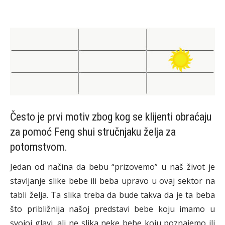
Često je prvi motiv zbog kog se klijenti obraćaju
za pomoć Feng shui stručnjaku želja za
potomstvom.
Jedan od načina da bebu “prizovemo” u naš život je
stavljanje slike bebe ili beba upravo u ovaj sektor na
tabli želja. Ta slika treba da bude takva da je ta beba
što približnija našoj predstavi bebe koju imamo u
svojoj glavi, ali ne slika neke bebe koju poznajemo ili