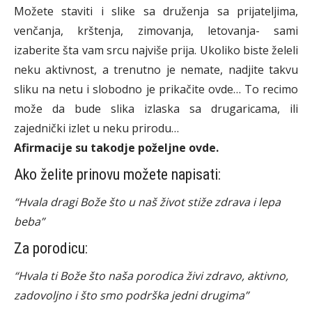
Možete staviti i slike sa druženja sa prijateljima,
venčanja, krštenja, zimovanja, letovanja- sami
izaberite šta vam srcu najviše prija. Ukoliko biste želeli
neku aktivnost, a trenutno je nemate, nadjite takvu
sliku na netu i slobodno je prikačite ovde… To recimo
može da bude slika izlaska sa drugaricama, ili
zajednički izlet u neku prirodu…
Afirmacije su takodje poželjne ovde.
Ako želite prinovu možete napisati:
“Hvala dragi Bože što u naš život stiže zdrava i lepa
beba”
Za porodicu:
“Hvala ti Bože što naša porodica živi zdravo, aktivno,
zadovoljno i što smo podrška jedni drugima”