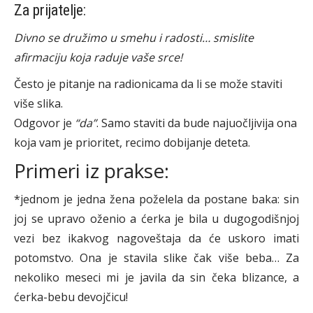
Za prijatelje:
Divno se družimo u smehu i radosti… smislite
afirmaciju koja raduje vaše srce!
Često je pitanje na radionicama da li se može staviti
više slika.
Odgovor je
“da”
. Samo staviti da bude najuočljivija ona
koja vam je prioritet, recimo dobijanje deteta.
Primeri iz prakse:
*jednom je jedna žena poželela da postane baka: sin
joj se upravo oženio a ćerka je bila u dugogodišnjoj
vezi bez ikakvog nagoveštaja da će uskoro imati
potomstvo. Ona je stavila slike čak više beba… Za
nekoliko meseci mi je javila da sin čeka blizance, a
ćerka-bebu devojčicu!