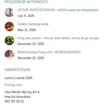
POSLEDNJE AKTIVNOSTI:
LETNJE RAŠČIŠĆAVANJE- raščišćavanje po kategorijama
July 8, 2026
Godina Vatrenog konja
May 11, 2026
Feng shui pravilo – Ako je nešto dobro, nemoj da ga menjaš
December 22, 2025
Raščišćavanje Feng shui i JEDNOSTAVNOST
December 22, 2025
OBAVEŠTENJE:
Leteće zvezde 2026.
Pročitaj više…
Vera Nikolić dipl.ing.arh &
feng šui konsultant
063 787 90 21