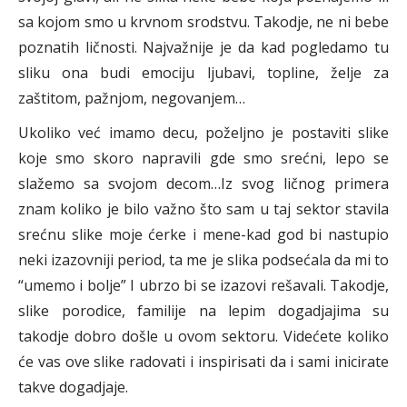
sa kojom smo u krvnom srodstvu. Takodje, ne ni bebe
poznatih ličnosti. Najvažnije je da kad pogledamo tu
sliku ona budi emociju ljubavi, topline, želje za
zaštitom, pažnjom, negovanjem…
Ukoliko već imamo decu, poželjno je postaviti slike
koje smo skoro napravili gde smo srećni, lepo se
slažemo sa svojom decom…Iz svog ličnog primera
znam koliko je bilo važno što sam u taj sektor stavila
srećnu slike moje ćerke i mene-kad god bi nastupio
neki izazovniji period, ta me je slika podsećala da mi to
“umemo i bolje” I ubrzo bi se izazovi rešavali. Takodje,
slike porodice, familije na lepim dogadjajima su
takodje dobro došle u ovom sektoru. Videćete koliko
će vas ove slike radovati i inspirisati da i sami inicirate
takve dogadjaje.