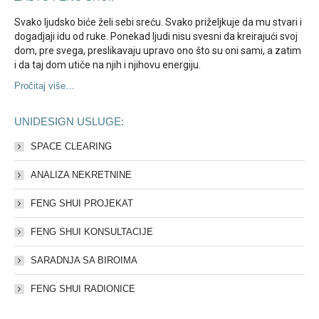
Svako ljudsko biće želi sebi sreću. Svako priželjkuje da mu stvari i
dogadjaji idu od ruke. Ponekad ljudi nisu svesni da kreirajući svoj
dom, pre svega, preslikavaju upravo ono što su oni sami, a zatim
i da taj dom utiče na njih i njihovu energiju.
Pročitaj više…
UNIDESIGN USLUGE:
SPACE CLEARING
ANALIZA NEKRETNINE
FENG SHUI PROJEKAT
FENG SHUI KONSULTACIJE
SARADNJA SA BIROIMA
FENG SHUI RADIONICE