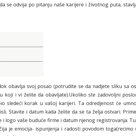
da se odvija po pitanju naše karijere i životnog puta, stavl
 dok obavlja svoj posao (potrudite se da nadjete sliku sa 
koji i vi želite da obavljate).Ukoliko ste zadovoljni poslo
 bio sledeći korak u vašoj karijeri. Ta odredjenost će um
sli. Stavite i datum kada želite da se ta želja ostvari. Prim
ime i logo vaše buduće firme i datum njenog registrovanja. 
) čija je emocija- ispunjenja i radosti povodom toga(recimo 