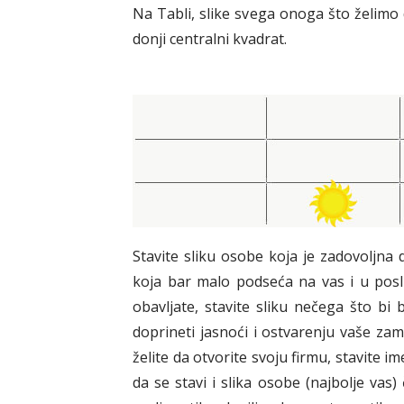
Na Tabli, slike svega onoga što želimo 
donji centralni kvadrat.
Stavite sliku osobe koja je zadovoljna
koja bar malo podseća na vas i u poslu 
obavljate, stavite sliku nečega što bi
doprineti jasnoći i ostvarenju vaše zami
želite da otvorite svoju firmu, stavite 
da se stavi i slika osobe (najbolje vas