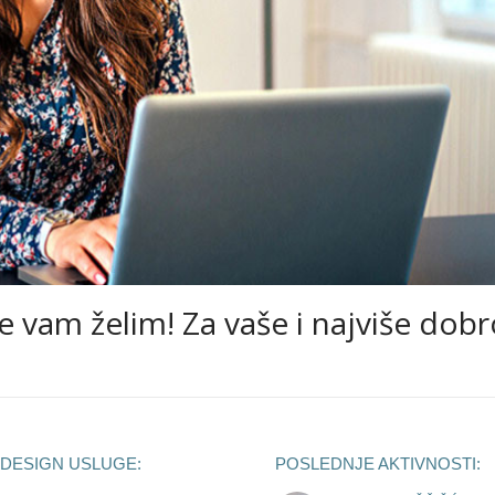
 vam želim! Za vaše i najviše dobr
IDESIGN USLUGE:
POSLEDNJE AKTIVNOSTI: