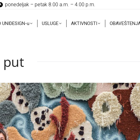
ponedeljak – petak 8.00 a.m. – 4.00 p.m.
O UNIDESIGN-u
USLUGE
AKTIVNOSTI
OBAVEŠTENJ
O UNIDESIGN-u
USLUGE
AKTIVNOSTI
OBAVEŠTENJ
i put