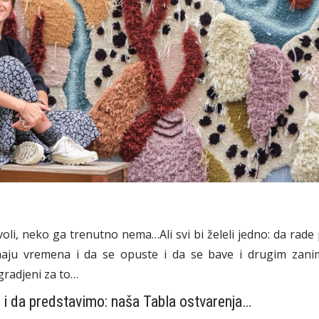
li, neko ga trenutno nema…Ali svi bi želeli jedno: da rade
maju vremena i da se opuste i da se bave i drugim zanim
gradjeni za to…
i da predstavimo: naša Tabla ostvarenja…