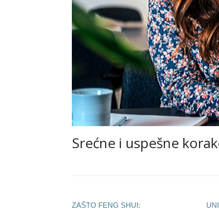
Srećne i uspešne korake
ZAŠTO FENG SHUI:
UN