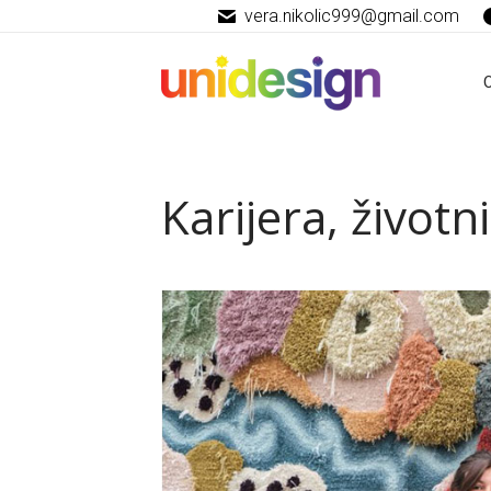
vera.nikolic999@gmail.com
Karijera, životn