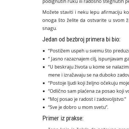
podignutih ruku ili radosno stegnutih pe
Možete staviti i neku lepu afirmaciju k
onoga što želite da ostvarite u svom 
snagu.
Jedan od bezbroj primera bi bio:
“Postižem uspeh u svemu što predu
“ Jasno razaznajem cilj, ispunjavam ga
“U beskraju života u kome se nalazim 
mene i izražavaju se na duboko zadovo
“Postoje ljudi koji željno očekuju mo
“Odlično sam plaćena za posao koji vo
“Moj posao je radost i zadovoljstvo.”
“Sve je dobro u mom svetu”.
Primer iz prakse: