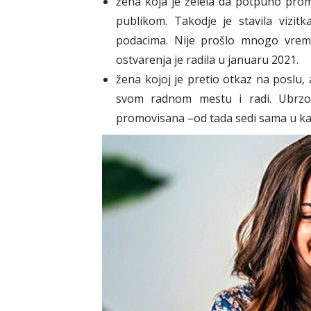
žena koja je želela da potpuno prom
publikom. Takodje je stavila vizi
podacima. Nije prošlo mnogo vremen
ostvarenja je radila u januaru 2021.
žena kojoj je pretio otkaz na poslu, 
svom radnom mestu i radi. Ubrzo p
promovisana –od tada sedi sama u kan