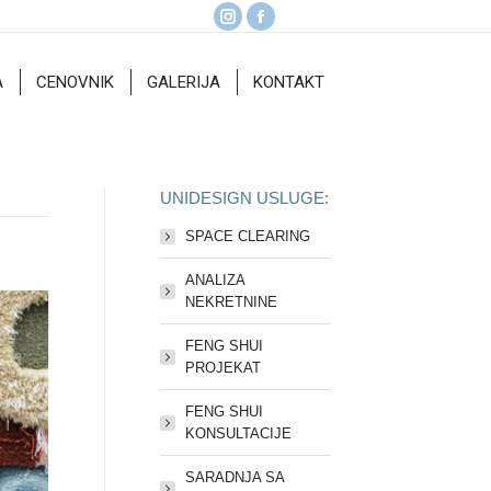
Instagram
Facebook
A
CENOVNIK
GALERIJA
KONTAKT
page
page
A
CENOVNIK
GALERIJA
KONTAKT
opens
opens
in
in
new
new
window
window
UNIDESIGN USLUGE:
SPACE CLEARING
ANALIZA
NEKRETNINE
FENG SHUI
PROJEKAT
FENG SHUI
KONSULTACIJE
SARADNJA SA