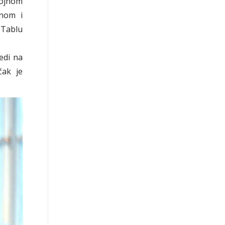
rojnom
enom i
 Tablu
sedi na
čak je