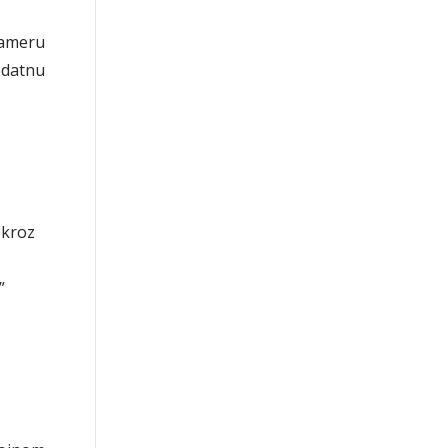
nameru
odatnu
 kroz
”