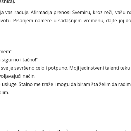
snica).
oja vas raduje. Afirmacija prenosi Svemiru, kroz reči, vašu 
životu. Pisanjem namere u sadašnjem vremenu, dajte joj d
zmem”
 sigurno i tačno!”
sve je savršeno celo i potpuno. Moji jedinstveni talenti teku
ljavajući način.
je usluge. Stalno me traže i mogu da biram šta želim da radim
lim.”