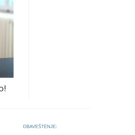
o!
OBAVEŠTENJE: