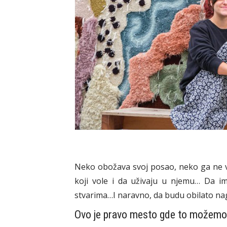
Neko obožava svoj posao, neko ga ne vo
koji vole i da uživaju u njemu… Da i
stvarima…I naravno, da budu obilato na
Ovo je pravo mesto gde to možemo 