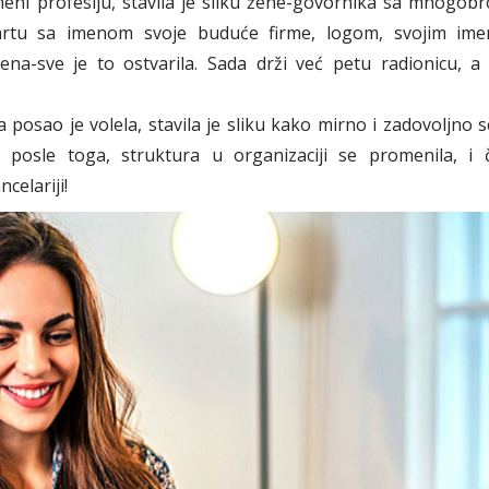
eni profesiju, stavila je sliku žene-govornika sa mnogob
tkartu sa imenom svoje buduće firme, logom, svojim im
a-sve je to ostvarila. Sada drži već petu radionicu, a
a posao je volela, stavila je sliku kako mirno i zadovoljno 
osle toga, struktura u organizaciji se promenila, i 
celariji!