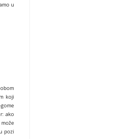
jamo u
osobom
m koji
nogome
er: ako
Tu može
u pozi