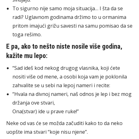
To sigurno nije samo moja situacija… I šta da se
radi? Uglavnom godinama držimo to u ormanima
pritom imajući grižu savesti na samu pomisao da se
toga rešimo.
E pa, ako to nešto niste nosile više godina,
kažite mu lepo:
“Sad ideš kod nekog drugog vlasnika, koji ćete
nositi više od mene, a osobi koja vam je poklonila
zahvalite se u sebi na lepoj nameri i recite:
“Hvala na divnoj nameri, naš odnos je lep i bez mog
držanja ove stvari,
Ona(stvar) ide u prave ruke!”
Neke od vas će se možda začuditi kako to da neko
uopšte ima stvari “koje nisu njene”.