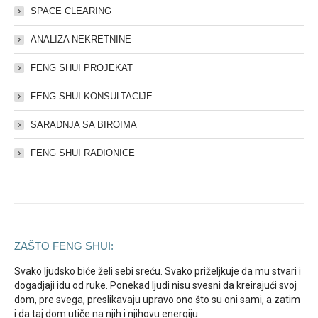
SPACE CLEARING
ANALIZA NEKRETNINE
FENG SHUI PROJEKAT
FENG SHUI KONSULTACIJE
SARADNJA SA BIROIMA
FENG SHUI RADIONICE
ZAŠTO FENG SHUI:
Svako ljudsko biće želi sebi sreću. Svako priželjkuje da mu stvari i
dogadjaji idu od ruke. Ponekad ljudi nisu svesni da kreirajući svoj
dom, pre svega, preslikavaju upravo ono što su oni sami, a zatim
i da taj dom utiče na njih i njihovu energiju.