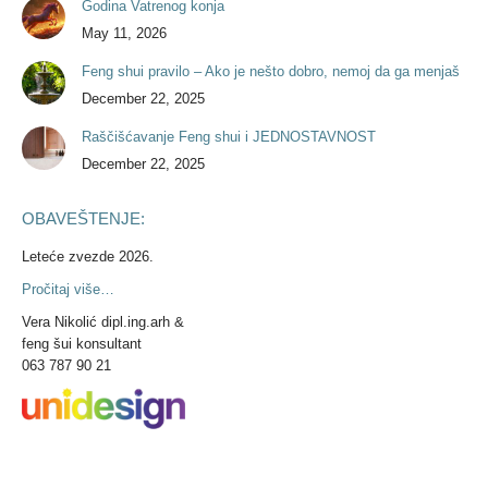
Godina Vatrenog konja
May 11, 2026
Feng shui pravilo – Ako je nešto dobro, nemoj da ga menjaš
December 22, 2025
Raščišćavanje Feng shui i JEDNOSTAVNOST
December 22, 2025
OBAVEŠTENJE:
Leteće zvezde 2026.
Pročitaj više…
Vera Nikolić dipl.ing.arh &
feng šui konsultant
063 787 90 21