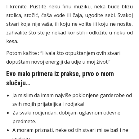
I krenite. Pustite neku finu muziku, neka bude blizu
stolica, stočić, čaša vode ili čaja, ugodite sebi. Svakoj
stvari koja nije vaša, ili koju ne volite ili koju ne nosite,
zahvalite što ste je nekad koristili i odložite u neku od
kesa.
Potom kažite : “Hvala što otpuštanjem ovih stvari
dopuštam novoj energiji da udje u moj život!”
Evo malo primera iz prakse, prvo o mom
slučaju…
Ja mislim da imam najviše poklonjene garderobe od
svih mojih prijateljica I rodjaka!
Za svaki rodjendan, dobijam uglavnom odevne
predmete.
A moram priznati, neke od tih stvari mi se baš i ne
svidjaju.