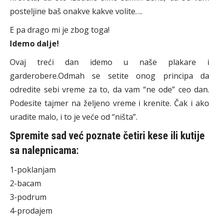
posteljine baš onakve kakve volite….
E pa drago mi je zbog toga!
Idemo dalje!
Ovaj treći dan idemo u naše plakare i
garderobere.Odmah se setite onog principa da
odredite sebi vreme za to, da vam “ne ode” ceo dan.
Podesite tajmer na željeno vreme i krenite. Čak i ako
uradite malo, i to je veće od “ništa”.
Spremite sad već poznate četiri kese ili kutije
sa nalepnicama:
1-poklanjam
2-bacam
3-podrum
4-prodajem