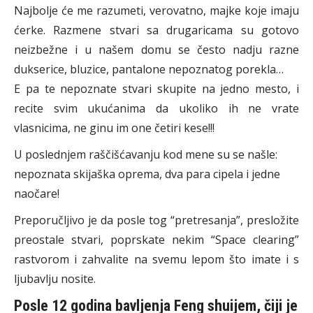
Najbolje će me razumeti, verovatno, majke koje imaju
ćerke. Razmene stvari sa drugaricama su gotovo
neizbežne i u našem domu se često nadju razne
dukserice, bluzice, pantalone nepoznatog porekla…
E pa te nepoznate stvari skupite na jedno mesto, i
recite svim ukućanima da ukoliko ih ne vrate
vlasnicima, ne ginu im one četiri kese!!!
U poslednjem raščišćavanju kod mene su se našle:
nepoznata skijaška oprema, dva para cipela i jedne
naočare!
Preporučljivo je da posle tog “pretresanja”, presložite
preostale stvari, poprskate nekim “Space clearing”
rastvorom i zahvalite na svemu lepom što imate i s
ljubavlju nosite.
Posle 12 godina bavljenja Feng shuijem, čiji je