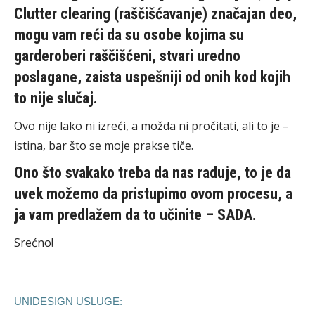
Clutter clearing (raščišćavanje) značajan deo,
mogu vam reći da su osobe kojima su
garderoberi raščišćeni, stvari uredno
poslagane, zaista uspešniji od onih kod kojih
to nije slučaj.
Ovo nije lako ni izreći, a možda ni pročitati, ali to je –
istina, bar što se moje prakse tiče.
Ono što svakako treba da nas raduje, to je da
uvek možemo da pristupimo ovom procesu, a
ja vam predlažem da to učinite – SADA.
Srećno!
UNIDESIGN USLUGE: