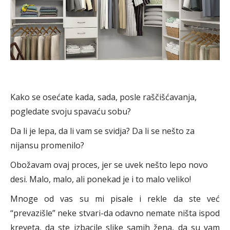
Kako se osećate kada, sada, posle raščišćavanja,
pogledate svoju spavaću sobu?
Da li je lepa, da li vam se svidja? Da li se nešto za
nijansu promenilo?
Obožavam ovaj proces, jer se uvek nešto lepo novo
desi. Malo, malo, ali ponekad je i to malo veliko!
Mnoge od vas su mi pisale i rekle da ste već
“prevazišle” neke stvari-da odavno nemate ništa ispod
kreveta, da ste izbacile slike samih žena, da su vam