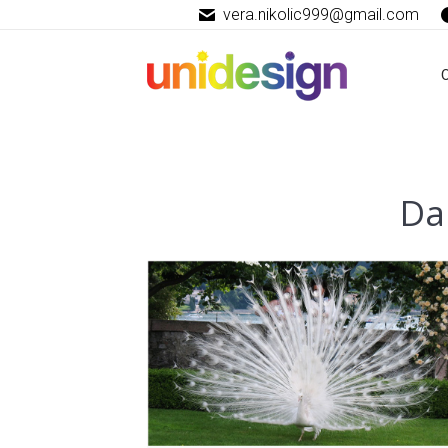
vera.nikolic999@gmail.com
Da