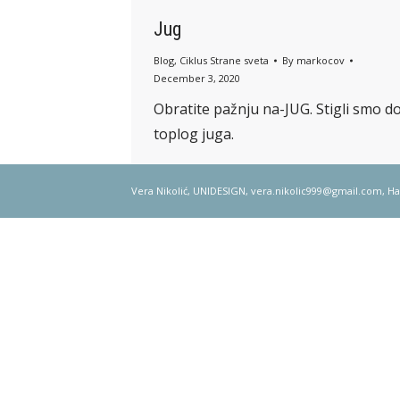
Jug
Blog
,
Ciklus Strane sveta
By
markocov
December 3, 2020
Obratite pažnju na-JUG. Stigli smo d
toplog juga.
Vera Nikolić, UNIDESIGN,
vera.nikolic999@gmail.com
, H