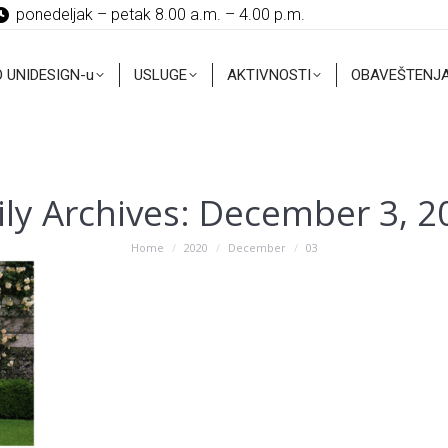
ponedeljak – petak 8.00 a.m. – 4.00 p.m.
O UNIDESIGN-u
USLUGE
AKTIVNOSTI
OBAVEŠTENJ
O UNIDESIGN-u
USLUGE
AKTIVNOSTI
OBAVEŠTENJ
ily Archives:
December 3, 2
You are here:
Home
2020
December
03